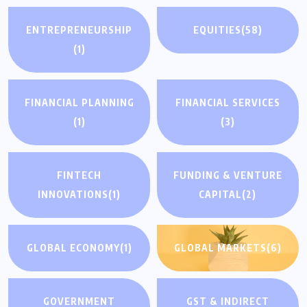
ENTREPRENEURSHIP
EQUITIES
(58)
(1)
FINANCIAL PLANNING
FINANCIAL SERVICES
(1)
(3)
FINTECH
FUNDING & VENTURE
INNOVATIONS
(1)
CAPITAL
(2)
GLOBAL ECONOMY
(1)
GLOBAL MARKETS
(6)
GOVERNMENT
GST & INDIRECT