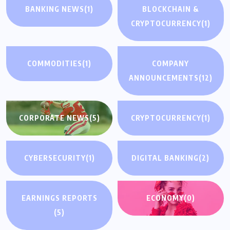
BANKING NEWS
(1)
BLOCKCHAIN &
CRYPTOCURRENCY
(1)
COMMODITIES
(1)
COMPANY
ANNOUNCEMENTS
(12)
CORPORATE NEWS
(5)
CRYPTOCURRENCY
(1)
CYBERSECURITY
(1)
DIGITAL BANKING
(2)
EARNINGS REPORTS
ECONOMY
(0)
(5)