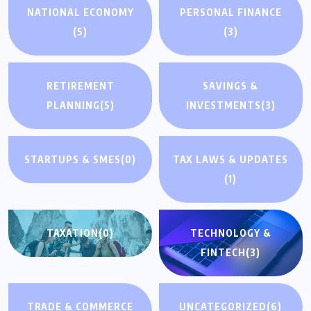
NATIONAL ECONOMY
PERSONAL FINANCE
(5)
(3)
RETIREMENT
SAVINGS &
PLANNING
(5)
INVESTMENTS
(3)
STARTUPS & SMES
(0)
TAX LAWS & UPDATES
(1)
TAXATION
(0)
TECHNOLOGY &
FINTECH
(3)
TRADE & COMMERCE
UNCATEGORIZED
(6)