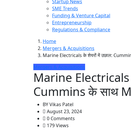
Startup News
SME Trends
Funding & Venture Capital
Entrepreneurship
Regulations & Compliance
Home
Mergers & Acquisitions
Marine Electricals के शेयरों में उछाल: Cummin
Mergers & Acquisitions
Marine Electricals के
Cummins के साथ MOU 
BY
Vikas Patel
August 23, 2024
0 Comments
179 Views