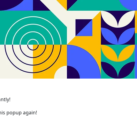
ntly!
is popup again!