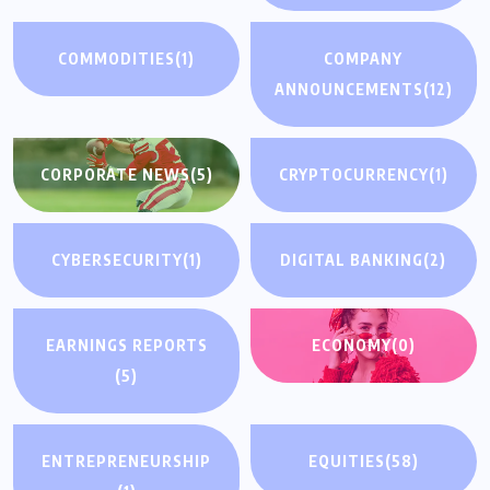
COMMODITIES
(1)
COMPANY
ANNOUNCEMENTS
(12)
CORPORATE NEWS
(5)
CRYPTOCURRENCY
(1)
CYBERSECURITY
(1)
DIGITAL BANKING
(2)
EARNINGS REPORTS
ECONOMY
(0)
(5)
ENTREPRENEURSHIP
EQUITIES
(58)