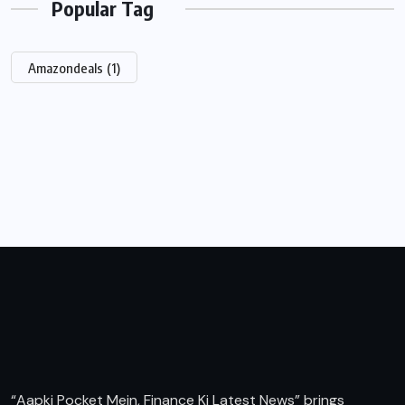
Popular Tag
Amazondeals
(1)
“Aapki Pocket Mein, Finance Ki Latest News” brings