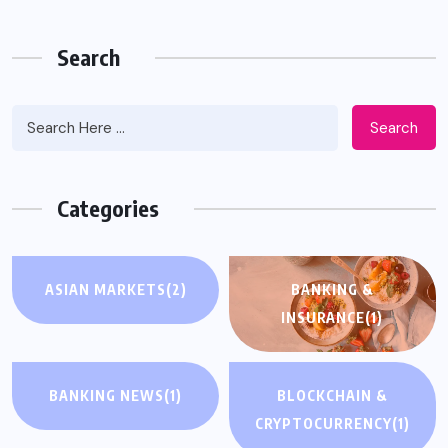
Search
Search
Categories
ASIAN MARKETS
(2)
BANKING &
INSURANCE
(1)
BANKING NEWS
(1)
BLOCKCHAIN &
CRYPTOCURRENCY
(1)