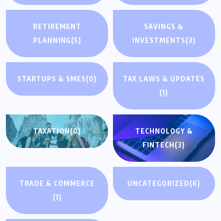
RETIREMENT
SAVINGS &
PLANNING
(5)
INVESTMENTS
(3)
STARTUPS & SMES
(0)
TAX LAWS & UPDATES
(1)
TAXATION
(0)
TECHNOLOGY &
FINTECH
(3)
TRADE & COMMERCE
UNCATEGORIZED
(6)
(1)