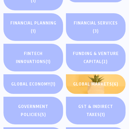
(1)
FINANCIAL PLANNING
FINANCIAL SERVICES
(1)
(3)
FINTECH
FUNDING & VENTURE
INNOVATIONS
(1)
CAPITAL
(2)
GLOBAL ECONOMY
(1)
GLOBAL MARKETS
(6)
GOVERNMENT
GST & INDIRECT
POLICIES
(5)
TAXES
(1)