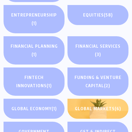
ENTREPRENEURSHIP
EQUITIES
(58)
(1)
FINANCIAL PLANNING
FINANCIAL SERVICES
(1)
(3)
FINTECH
FUNDING & VENTURE
INNOVATIONS
(1)
CAPITAL
(2)
GLOBAL ECONOMY
(1)
GLOBAL MARKETS
(6)
GOVERNMENT
GST & INDIRECT