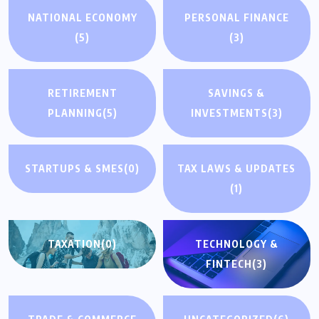
NATIONAL ECONOMY
PERSONAL FINANCE
(5)
(3)
RETIREMENT
SAVINGS &
PLANNING
(5)
INVESTMENTS
(3)
STARTUPS & SMES
(0)
TAX LAWS & UPDATES
(1)
TAXATION
(0)
TECHNOLOGY &
FINTECH
(3)