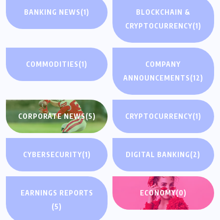
BANKING NEWS
(1)
BLOCKCHAIN &
CRYPTOCURRENCY
(1)
COMMODITIES
(1)
COMPANY
ANNOUNCEMENTS
(12)
CORPORATE NEWS
(5)
CRYPTOCURRENCY
(1)
CYBERSECURITY
(1)
DIGITAL BANKING
(2)
EARNINGS REPORTS
ECONOMY
(0)
(5)