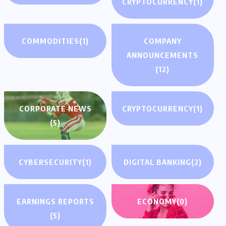
CRYPTOCURRENCY
(1)
COMMODITIES
(1)
COMPANY
ANNOUNCEMENTS
(12)
CORPORATE NEWS
CRYPTOCURRENCY
(1)
(5)
CYBERSECURITY
(1)
DIGITAL BANKING
(2)
EARNINGS REPORTS
ECONOMY
(0)
(5)