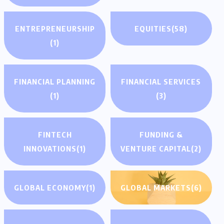
ENTREPRENEURSHIP
EQUITIES
(58)
(1)
FINANCIAL PLANNING
FINANCIAL SERVICES
(1)
(3)
FINTECH
FUNDING &
INNOVATIONS
(1)
VENTURE CAPITAL
(2)
GLOBAL ECONOMY
(1)
GLOBAL MARKETS
(6)