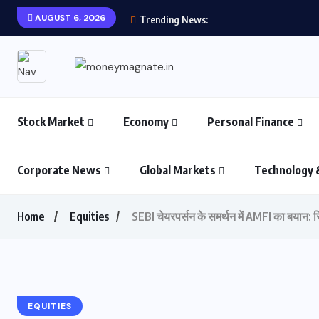
AUGUST 6, 2026
Trending News:
Stock Market
Economy
Personal Finance
Corporate News
Global Markets
Technology 
Home
Equities
SEBI चेयरपर्सन के समर्थन में AMFI का बयान: रि
EQUITIES