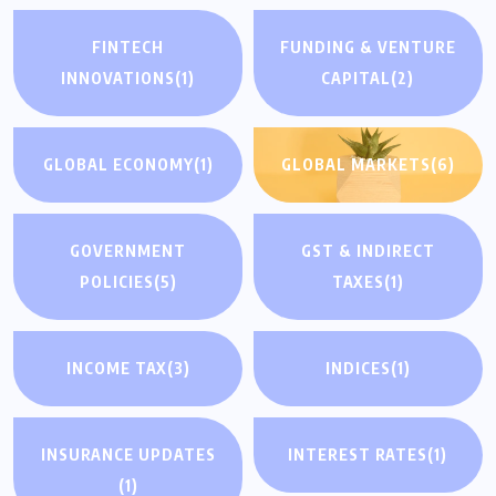
FINTECH
FUNDING & VENTURE
INNOVATIONS
(1)
CAPITAL
(2)
GLOBAL ECONOMY
(1)
GLOBAL MARKETS
(6)
GOVERNMENT
GST & INDIRECT
POLICIES
(5)
TAXES
(1)
INCOME TAX
(3)
INDICES
(1)
INSURANCE UPDATES
INTEREST RATES
(1)
(1)