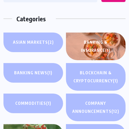
Categories
ASIAN MARKETS
(2)
BANKING &
INSURANCE
(1)
BANKING NEWS
(1)
BLOCKCHAIN &
CRYPTOCURRENCY
(1)
COMMODITIES
(1)
COMPANY
ANNOUNCEMENTS
(12)