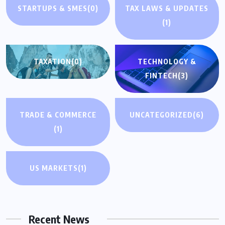
STARTUPS & SMES
(0)
TAX LAWS & UPDATES
(1)
TAXATION
(0)
TECHNOLOGY &
FINTECH
(3)
TRADE & COMMERCE
UNCATEGORIZED
(6)
(1)
US MARKETS
(1)
Recent News