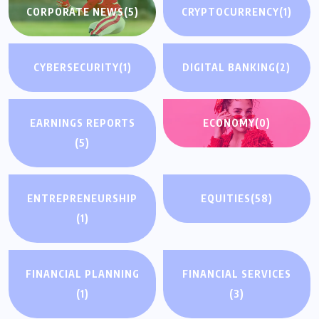
CORPORATE NEWS
(5)
CRYPTOCURRENCY
(1)
CYBERSECURITY
(1)
DIGITAL BANKING
(2)
EARNINGS REPORTS
ECONOMY
(0)
(5)
ENTREPRENEURSHIP
EQUITIES
(58)
(1)
FINANCIAL PLANNING
FINANCIAL SERVICES
(1)
(3)